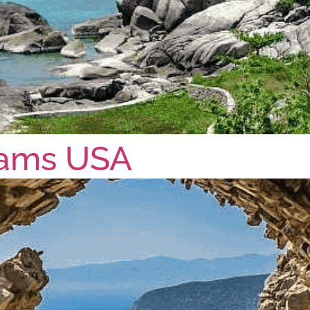
rams USA