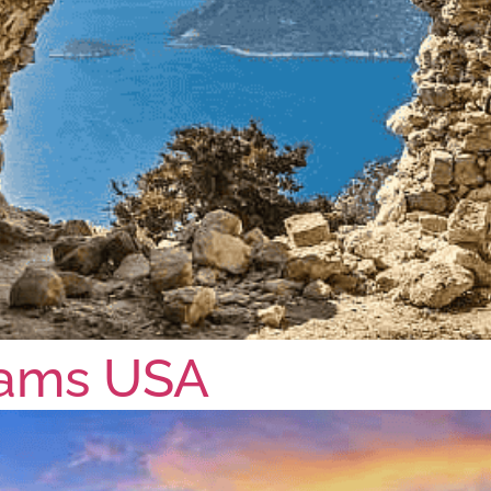
rams USA